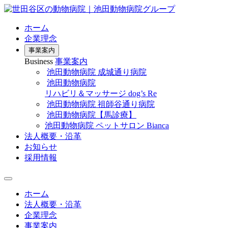
ホーム
企業理念
事業案内
Business
事業案内
池田動物病院 成城通り病院
池田動物病院
リハビリ＆マッサージ dog’s Re
池田動物病院 祖師谷通り病院
池田動物病院【馬診療】
池田動物病院 ペットサロン Bianca
法人概要・沿革
お知らせ
採用情報
ホーム
法人概要・沿革
企業理念
事業案内